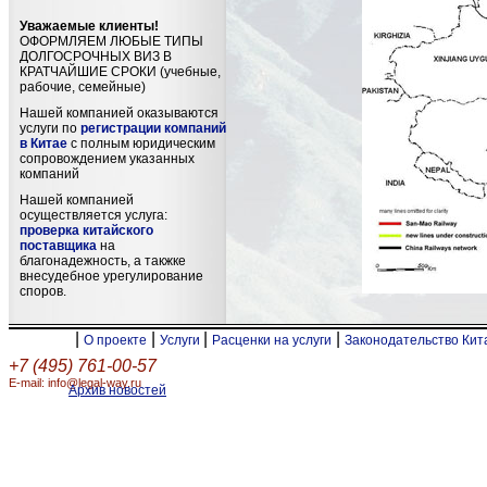
Уважаемые клиенты!
ОФОРМЛЯЕМ ЛЮБЫЕ ТИПЫ
ДОЛГОСРОЧНЫХ ВИЗ В
КРАТЧАЙШИЕ СРОКИ (учебные,
рабочие, семейные)
Нашей компанией оказываются
услуги по
регистрации компаний
в Китае
с полным юридическим
сопровождением указанных
компаний
Нашей компанией
осуществляется услуга:
проверка китайского
поставщика
на
благонадежность, а такжке
внесудебное урегулирование
споров.
|
|
|
|
О проекте
Услуги
Расценки на услуги
Законодательство Ки
+7 (495) 761-00-57
E-mail: info@legal-way.ru
Архив новостей