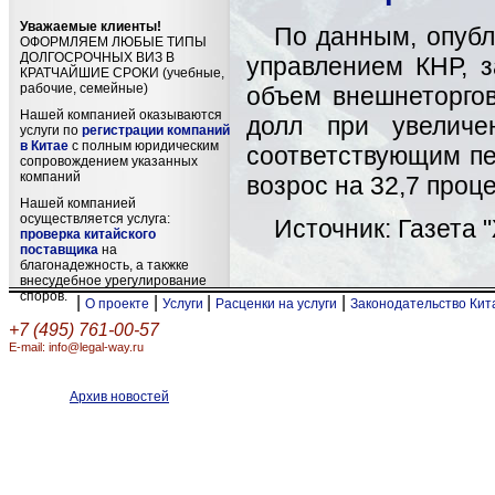
Уважаемые клиенты!
По данным, опуб
ОФОРМЛЯЕМ ЛЮБЫЕ ТИПЫ
ДОЛГОСРОЧНЫХ ВИЗ В
управлением КНР, 
КРАТЧАЙШИЕ СРОКИ (учебные,
рабочие, семейные)
объем внешнеторгов
Нашей компанией оказываются
долл при увеличе
услуги по
регистрации компаний
в Китае
с полным юридическим
соответствующим пе
сопровождением указанных
компаний
возрос на 32,7 проце
Нашей компанией
осуществляется услуга:
Источник: Газета 
проверка китайского
поставщика
на
благонадежность, а такжке
внесудебное урегулирование
споров.
|
|
|
|
О проекте
Услуги
Расценки на услуги
Законодательство Ки
+7 (495) 761-00-57
E-mail: info@legal-way.ru
Архив новостей