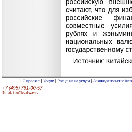
российскую внешн
считают, что для из
российские фина
совместные усили
рублях и жэньмин
национальных валю
государственному ст
Источник: Китайс
|
|
|
|
О проекте
Услуги
Расценки на услуги
Законодательство Ки
+7 (495) 761-00-57
E-mail: info@legal-way.ru