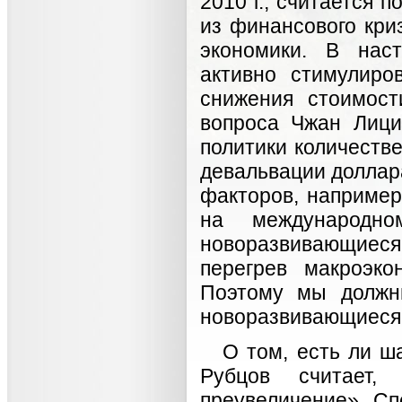
2010 г., считается
из финансового кр
экономики. В нас
активно стимулиро
снижения стоимост
вопроса Чжан Лици
политики количеств
девальвации доллар
факторов, например
на международн
новоразвивающиеся
перегрев макроэко
Поэтому мы должн
новоразвивающиеся
О том, есть ли ш
Рубцов считает
преувеличение». Сп