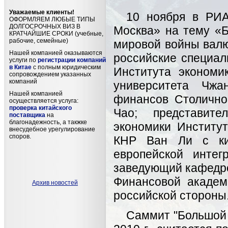
Уважаемые клиенты!
10 ноября в РИА
ОФОРМЛЯЕМ ЛЮБЫЕ ТИПЫ
ДОЛГОСРОЧНЫХ ВИЗ В
Москва» на тему «Б
КРАТЧАЙШИЕ СРОКИ (учебные,
рабочие, семейные)
мировой войны валю
Нашей компанией оказываются
российские специал
услуги по
регистрации компаний
в Китае
с полным юридическим
Института экономи
сопровождением указанных
компаний
университета Чжа
Нашей компанией
финансов Столично
осуществляется услуга:
проверка китайского
Чао; представите
поставщика
на
благонадежность, а такжке
экономики Институ
внесудебное урегулирование
споров.
КНР Ван Ли с кит
европейской инте
заведующий кафедро
Финансовой академ
Архив новостей
российской стороны
Саммит "Большой 