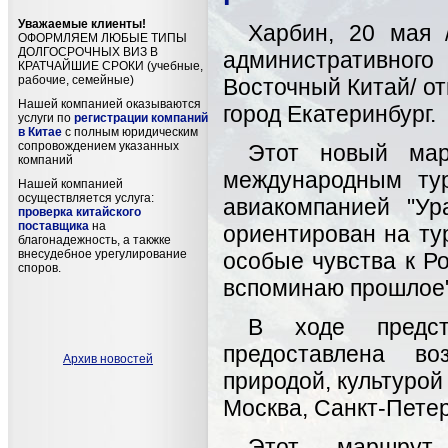
Уважаемые клиенты!
Харбин, 20 мая 
ОФОРМЛЯЕМ ЛЮБЫЕ ТИПЫ
ДОЛГОСРОЧНЫХ ВИЗ В
административног
КРАТЧАЙШИЕ СРОКИ (учебные,
рабочие, семейные)
Восточный Китай/ о
Нашей компанией оказываются
город Екатеринбург.
услуги по
регистрации компаний
в Китае
с полным юридическим
сопровождением указанных
Этот новый мар
компаний
международным тур
Нашей компанией
осуществляется услуга:
авиакомпанией "Ур
проверка китайского
поставщика
на
ориентирован на тур
благонадежность, а такжке
внесудебное урегулирование
особые чувства к Р
споров.
вспоминаю прошлое"
В ходе предст
предоставлена во
Архив новостей
природой, культурой
Москва, Санкт-Петер
Этот маршрут