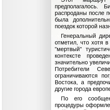
предполагалось. 
распроданы после п
была дополнительн
поездок которой наз
Генеральный дире
отметил, что хотя 
"мертвый" туристи
контексте провед
значительно увелич
Потребители Сев
ограничиваются по
Востока, а предпоч
другие города европ
По его сообще
процедуры оформле