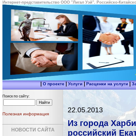
Интернет-представительство ООО "Лигал Уэй". Российско-Китайско
|
|
|
|
О проекте
Услуги
Расценки на услуги
З
Поиск по сайту:
22.05.2013
Полезная информация
Из города Харб
НОВОСТИ САЙТА
российский Ека