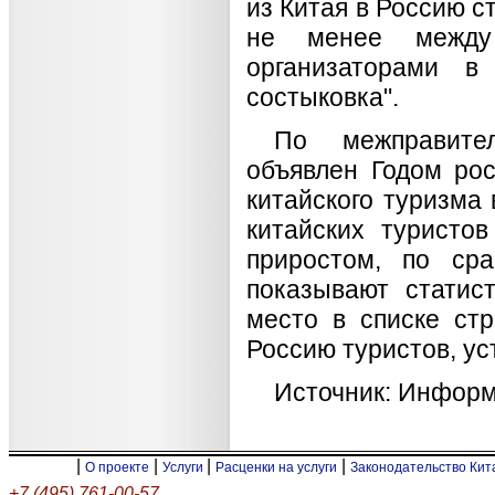
из Китая в Россию с
не менее между 
организаторами в
состыковка".
По межправител
объявлен Годом рос
китайского туризма
китайских туристо
приростом, по ср
показывают статис
место в списке ст
Россию туристов, ус
Источник: Информ
|
|
|
|
О проекте
Услуги
Расценки на услуги
Законодательство Ки
+7 (495) 761-00-57