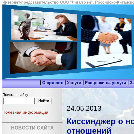
Интернет-представительство ООО "Лигал Уэй". Российско-Китайско
|
|
|
|
О проекте
Услуги
Расценки на услуги
З
Поиск по сайту:
24.05.2013
Полезная информация
Киссинджер о н
НОВОСТИ САЙТА
отношений