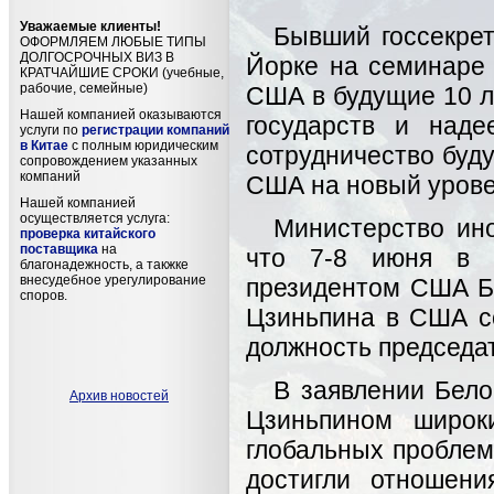
Уважаемые клиенты!
Бывший госсекре
ОФОРМЛЯЕМ ЛЮБЫЕ ТИПЫ
ДОЛГОСРОЧНЫХ ВИЗ В
Йорке на семинаре 
КРАТЧАЙШИЕ СРОКИ (учебные,
рабочие, семейные)
США в будущие 10 ле
Нашей компанией оказываются
государств и наде
услуги по
регистрации компаний
в Китае
с полным юридическим
сотрудничество буд
сопровождением указанных
компаний
США на новый урове
Нашей компанией
осуществляется услуга:
Министерство ин
проверка китайского
поставщика
на
что 7-8 июня в 
благонадежность, а такжке
внесудебное урегулирование
президентом США Б
споров.
Цзиньпина в США с
должность председа
В заявлении Бело
Архив новостей
Цзиньпином широк
глобальных проблем,
достигли отношен