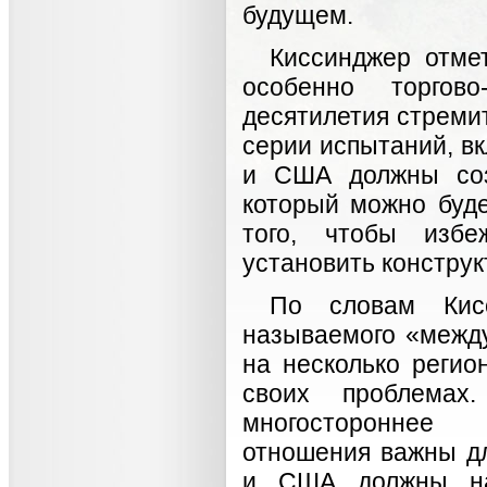
будущем.
Киссинджер отмет
особенно торгово
десятилетия стремит
серии испытаний, в
и США должны соз
который можно буд
того, чтобы избе
установить конструк
По словам Кис
называемого «межд
на несколько регио
своих проблемах
многостороннее в
отношения важны дл
и США должны на