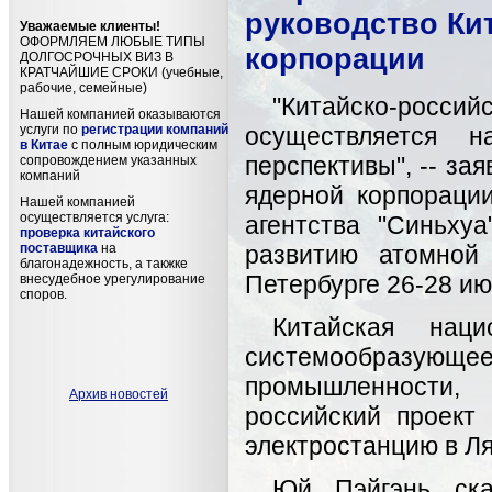
руководство Ки
Уважаемые клиенты!
ОФОРМЛЯЕМ ЛЮБЫЕ ТИПЫ
корпорации
ДОЛГОСРОЧНЫХ ВИЗ В
КРАТЧАЙШИЕ СРОКИ (учебные,
рабочие, семейные)
"Китайско-россий
Нашей компанией оказываются
услуги по
регистрации компаний
осуществляется 
в Китае
с полным юридическим
перспективы", -- за
сопровождением указанных
компаний
ядерной корпораци
Нашей компанией
осуществляется услуга:
агентства "Синьху
проверка китайского
поставщика
на
развитию атомной 
благонадежность, а такжке
Петербурге 26-28 ию
внесудебное урегулирование
споров.
Китайская нац
системообразую
промышленности,
Архив новостей
российский проект
электростанцию в Ля
Юй Пэйгэнь ска