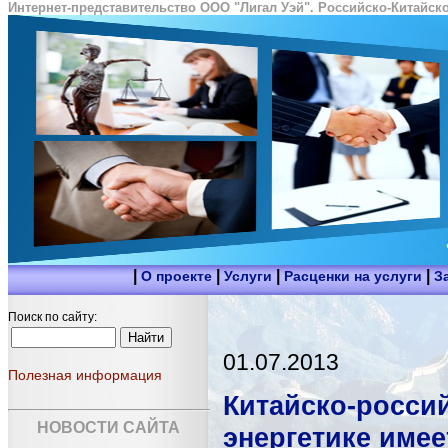
Интернет-представительство ООО "Лигал Уэй". Российско-Китайско
|
|
|
|
О проекте
Услуги
Расценки на услуги
З
Поиск по сайту:
01.07.2013
Полезная информация
Китайско-росси
НОВОСТИ САЙТА
энергетике имее