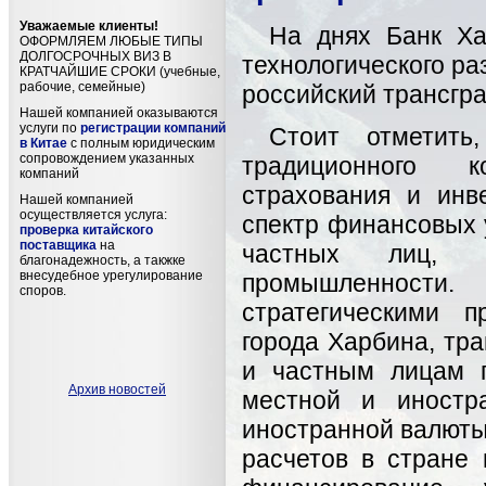
Уважаемые клиенты!
На днях Банк Ха
ОФОРМЛЯЕМ ЛЮБЫЕ ТИПЫ
ДОЛГОСРОЧНЫХ ВИЗ В
технологического ра
КРАТЧАЙШИЕ СРОКИ (учебные,
рабочие, семейные)
российский трансгр
Нашей компанией оказываются
услуги по
регистрации компаний
Стоит отметить
в Китае
с полным юридическим
сопровождением указанных
традиционного к
компаний
страхования и инв
Нашей компанией
осуществляется услуга:
спектр финансовых 
проверка китайского
поставщика
на
частных лиц, 
благонадежность, а такжке
внесудебное урегулирование
промышленности.
споров.
стратегическими 
города Харбина, тр
и частным лицам п
Архив новостей
местной и иностр
иностранной валюты
расчетов в стране