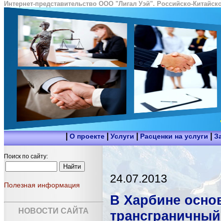
Интернет-представительство ООО "Лигал Уэй". Российско-Китайско
|
|
|
|
О проекте
Услуги
Расценки на услуги
З
Поиск по сайту:
24.07.2013
Полезная информация
В Харбине осно
НОВОСТИ САЙТА
трансграничный