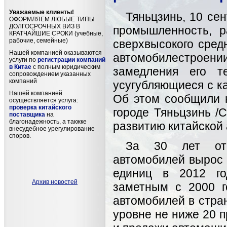
Уважаемые клиенты!
Тяньцзинь, 10 сен
ОФОРМЛЯЕМ ЛЮБЫЕ ТИПЫ
ДОЛГОСРОЧНЫХ ВИЗ В
промышленность, р
КРАТЧАЙШИЕ СРОКИ (учебные,
рабочие, семейные)
сверхвысокого средн
Нашей компанией оказываются
автомобилестроени
услуги по
регистрации компаний
в Китае
с полным юридическим
замедления его т
сопровождением указанных
компаний
усугубляющиеся с к
Нашей компанией
Об этом сообщили 
осуществляется услуга:
проверка китайского
городе Тяньцзинь 
поставщика
на
благонадежность, а такжке
развитию китайской
внесудебное урегулирование
споров.
За 30 лет отк
автомобилей вырос с
единиц в 2012 го
Архив новостей
заметным с 2000 г
автомобилей в стра
уровне не ниже 20 п