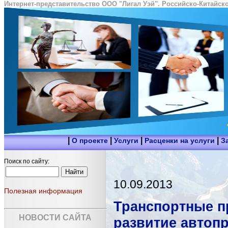
Интернет-представительство ООО "Лигал Уэй". Российско-Китайско
|
|
|
|
О проекте
Услуги
Расценки на услуги
З
Поиск по сайту:
10.09.2013
Полезная информация
Транспортные п
НОВОСТИ САЙТА
развитие автоп