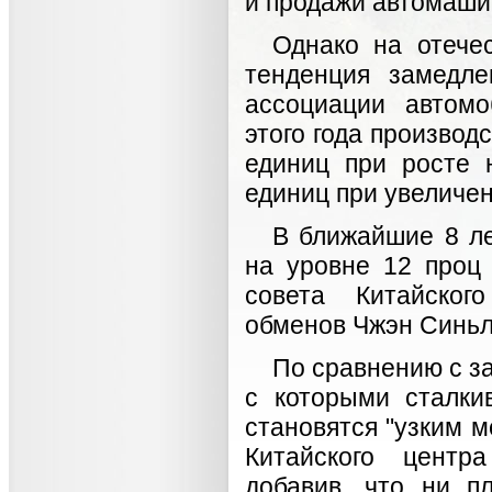
и продажи автомашин
Однако на отече
тенденция замедл
ассоциации автом
этого года производ
единиц при росте 
единиц при увеличен
В ближайшие 8 ле
на уровне 12 проц
совета Китайског
обменов Чжэн Синьл
По сравнению с з
с которыми сталки
становятся "узким м
Китайского центр
добавив, что ни п