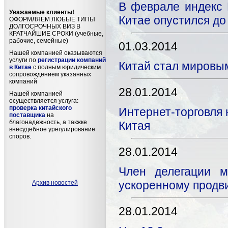
В феврале индекс
Уважаемые клиенты!
Китае опустился до
ОФОРМЛЯЕМ ЛЮБЫЕ ТИПЫ
ДОЛГОСРОЧНЫХ ВИЗ В
КРАТЧАЙШИЕ СРОКИ (учебные,
рабочие, семейные)
01.03.2014
Нашей компанией оказываются
услуги по
регистрации компаний
Китай стал мировы
в Китае
с полным юридическим
сопровождением указанных
компаний
28.01.2014
Нашей компанией
осуществляется услуга:
проверка китайского
Интернет-торговля 
поставщика
на
благонадежность, а такжке
Китая
внесудебное урегулирование
споров.
28.01.2014
Член делегации м
ускоренному продв
Архив новостей
28.01.2014