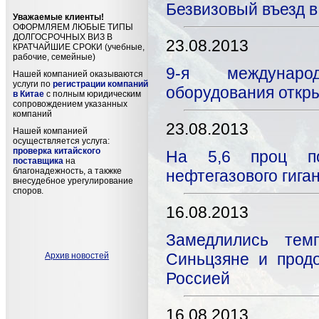
Безвизовый въезд в
Уважаемые клиенты!
ОФОРМЛЯЕМ ЛЮБЫЕ ТИПЫ
ДОЛГОСРОЧНЫХ ВИЗ В
23.08.2013
КРАТЧАЙШИЕ СРОКИ (учебные,
рабочие, семейные)
9-я междунаро
Нашей компанией оказываются
услуги по
регистрации компаний
оборудования откр
в Китае
с полным юридическим
сопровождением указанных
компаний
23.08.2013
Нашей компанией
осуществляется услуга:
проверка китайского
На 5,6 проц по
поставщика
на
благонадежность, а такжке
нефтегазового гига
внесудебное урегулирование
споров.
16.08.2013
Замедлились тем
Синьцзяне и продо
Архив новостей
Россией
16.08.2013