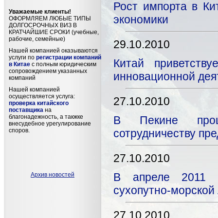
Рост импорта в Ки
Уважаемые клиенты!
экономики
ОФОРМЛЯЕМ ЛЮБЫЕ ТИПЫ
ДОЛГОСРОЧНЫХ ВИЗ В
КРАТЧАЙШИЕ СРОКИ (учебные,
рабочие, семейные)
29.10.2010
Нашей компанией оказываются
услуги по
регистрации компаний
Китай приветству
в Китае
с полным юридическим
сопровождением указанных
инновационной дея
компаний
Нашей компанией
осуществляется услуга:
27.10.2010
проверка китайского
поставщика
на
благонадежность, а такжке
В Пекине прош
внесудебное урегулирование
споров.
сотрудничеству пр
27.10.2010
В апреле 2011 г
Архив новостей
сухопутно-морской
27.10.2010