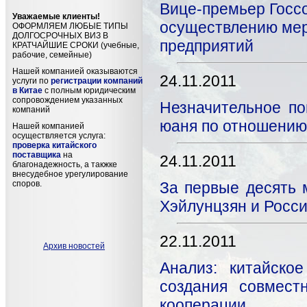
Вице-премьер Госс
Уважаемые клиенты!
осуществлению мер
ОФОРМЛЯЕМ ЛЮБЫЕ ТИПЫ
ДОЛГОСРОЧНЫХ ВИЗ В
предприятий
КРАТЧАЙШИЕ СРОКИ (учебные,
рабочие, семейные)
Нашей компанией оказываются
24.11.2011
услуги по
регистрации компаний
в Китае
с полным юридическим
сопровождением указанных
Незначительное по
компаний
юаня по отношению
Нашей компанией
осуществляется услуга:
проверка китайского
поставщика
на
24.11.2011
благонадежность, а такжке
внесудебное урегулирование
споров.
За первые десять 
Хэйлунцзян и Росси
22.11.2011
Архив новостей
Анализ: китайско
создания совмест
кооперации